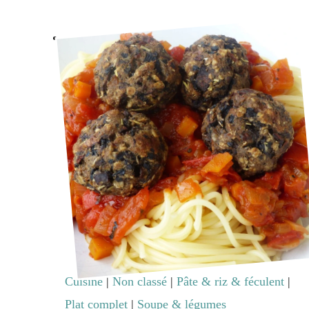
ricotta
&
aubergine
Cuisine
|
Non classé
|
Pâte & riz & féculent
|
Plat complet
|
Soupe & légumes