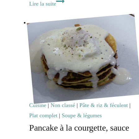
Gaufre
Lire la suite
de
patate
douce
Cuisine
|
Non classé
|
Pâte & riz & féculent
|
Plat complet
|
Soupe & légumes
Pancake à la courgette, sauce