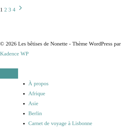
Navigation
Page
la
1
2
3
4
suivante
courgette,
de
sauce
au
page
© 2026 Les bêtises de Nonette - Thème WordPress par
chèvre
Kadence WP
frais
et
thym
À propos
&
Afrique
son
Asie
oeuf
Berlin
poché
Carnet de voyage à Lisbonne