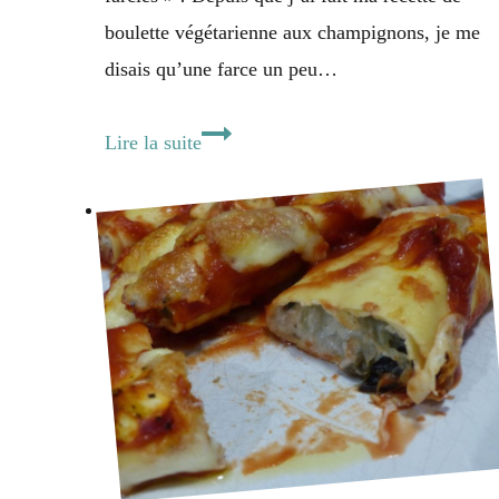
boulette végétarienne aux champignons, je me
disais qu’une farce un peu…
Tomates
Lire la suite
farcies
végétariennes
bluffantes
[voir
véganes]