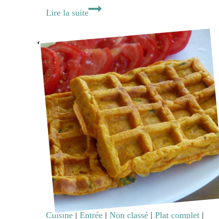
Boulettes
Lire la suite
végétariennes
aux
champignons
Cuisine
|
Entrée
|
Non classé
|
Plat complet
|