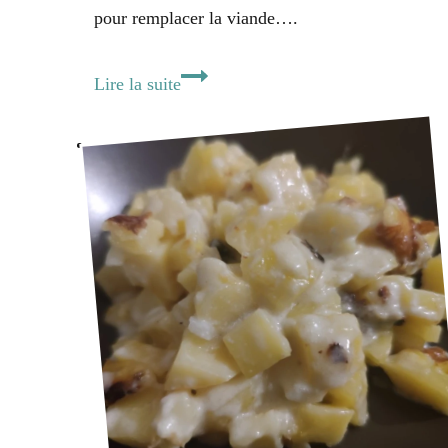
pour remplacer la viande….
Pâte
Lire la suite
bolognaise
végétarienne
du
tonnerre
!
⚡