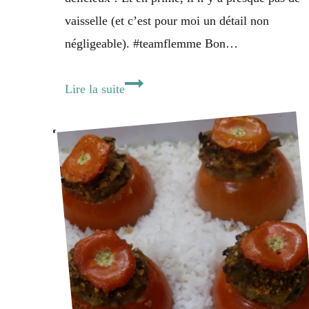
vaisselle (et c’est pour moi un détail non
négligeable). #teamflemme Bon…
Tartiflette
Lire la suite
végétarienne
trop
easy
[et
presque
pas
de
vaisselle
!]