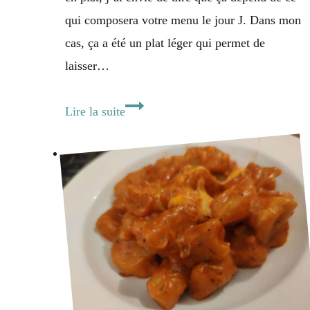
qui composera votre menu le jour J. Dans mon
cas, ça a été un plat léger qui permet de
laisser…
Déclinaison
Lire la suite
de
poireau
&
son
œuf
poché