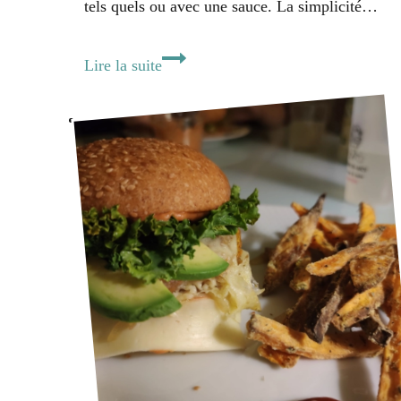
tels quels ou avec une sauce. La simplicité…
Gnocchis
Lire la suite
de
patate
douce
sauce
tomate
et
mozzarella