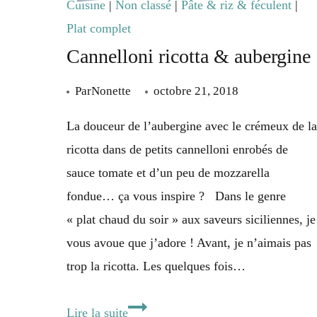
Cuisine
|
Non classé
|
Pâte & riz & féculent
|
Plat complet
Cannelloni ricotta & aubergine
Par
Nonette
octobre 21, 2018
La douceur de l’aubergine avec le crémeux de la
ricotta dans de petits cannelloni enrobés de
sauce tomate et d’un peu de mozzarella
fondue… ça vous inspire ? Dans le genre
« plat chaud du soir » aux saveurs siciliennes, je
vous avoue que j’adore ! Avant, je n’aimais pas
trop la ricotta. Les quelques fois…
Cannelloni
Lire la suite