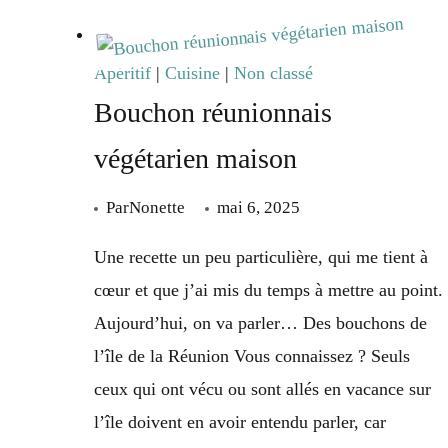
au
matcha
Apéritif
|
Cuisine
|
Non classé
et
Bouchon réunionnais
chocolat
végétarien maison
blanc
(vegan
Par
Nonette
mai 6, 2025
&
Une recette un peu particulière, qui me tient à
sans
cœur et que j’ai mis du temps à mettre au point.
gluten)
Aujourd’hui, on va parler… Des bouchons de
l’île de la Réunion Vous connaissez ? Seuls
ceux qui ont vécu ou sont allés en vacance sur
l’île doivent en avoir entendu parler, car