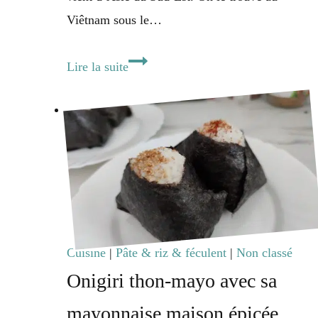
Viêtnam sous le…
Porridge
Lire la suite
de
perles
tapioca,
banane
&
lait
de
coco
Cuisine
|
Pâte & riz & féculent
|
Non classé
[Chè
Onigiri thon-mayo avec sa
Chuôi
mayonnaise maison épicée