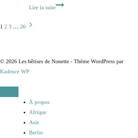
Déclinaison
Lire la suite
de
Navigation
Page
poireau
1
2
3
…
26
suivante
&
de
son
œuf
page
© 2026 Les bêtises de Nonette - Thème WordPress par
poché
Kadence WP
À propos
Afrique
Asie
Berlin