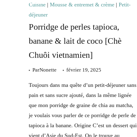
shiroan
Cuisine
|
Mousse & entremet & crème
|
Petit-
maison
déjeuner
[matcha,
Porridge de perles tapioca,
passion,
banane & lait de coco [Chè
mangue,
framboise,
Chuôi vietnamien]
fraise,
Par
Nonette
février 19, 2025
cacahuète,
rose,
Toujours dans ma quête d’un petit-déjeuner sans
chocolat,
pain et sans sucre ajouté, dans la même lignée
praliné,
que mon porridge de graine de chia au matcha,
citron…]
je voulais vous parler de ce porridge de perle de
tapioca à la banane. Origine C’est un dessert qui
vient d’Asie du Sud-Est. On le trouve au