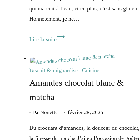
quinoa cuit à l’eau, et en plus, c’est sans gluten.
Honnêtement, je ne…
Pizza
Lire la suite
au
quinoa
(sans
Biscuit & mignardise
|
Cuisine
gluten)
Amandes chocolat blanc &
matcha
Par
Nonette
février 28, 2025
Du croquant d’amandes, la douceur du chocolat,
la finesse du matcha J’ai eu l’occasion de goûter