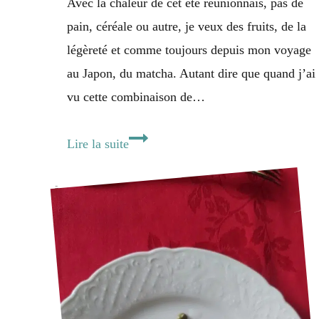
Avec la chaleur de cet été réunionnais, pas de
pain, céréale ou autre, je veux des fruits, de la
légèreté et comme toujours depuis mon voyage
au Japon, du matcha. Autant dire que quand j’ai
vu cette combinaison de…
Pudding
Lire la suite
de
chia
coco
matcha,
mangue
&
fruit