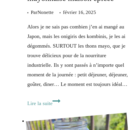
vietnamien]
Par
Nonette
février 16, 2025
Alors je ne sais pas combien j’en ai mangé au
Japon, mais les onigiris des kombinis, je les ai
dégommés. SURTOUT les thons mayo, que je
trouve délicieux pour de la nourriture
industrielle. Ils y sont passés à n’importe quel
moment de la journée : petit déjeuner, déjeuner,
goûter, diner… Le moment est toujours idéal…
Onigiri
Lire la suite
thon-
mayo
avec