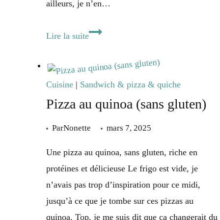
ailleurs, je n’en…
Bouchon
Lire la suite
réunionnais
végétarien
maison
Cuisine
|
Sandwich & pizza & quiche
Pizza au quinoa (sans gluten)
Par
Nonette
mars 7, 2025
Une pizza au quinoa, sans gluten, riche en
protéines et délicieuse Le frigo est vide, je
n’avais pas trop d’inspiration pour ce midi,
jusqu’à ce que je tombe sur ces pizzas au
quinoa. Top, je me suis dit que ça changerait du