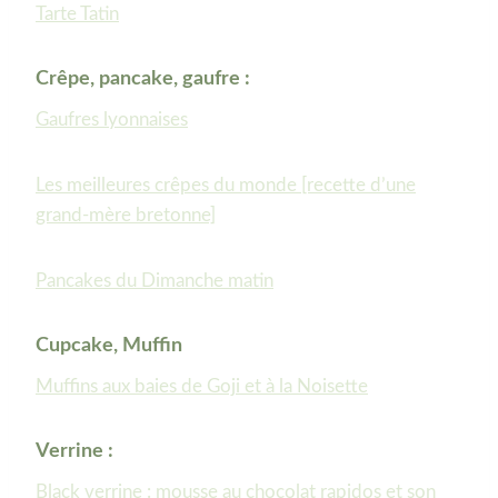
Tarte Tatin
Crêpe, pancake, gaufre :
Gaufres lyonnaises
Les meilleures crêpes du monde [recette d’une
grand-mère bretonne]
Pancakes du Dimanche matin
Cupcake, Muffin
Muffins aux baies de Goji et à la Noisette
Verrine :
Black verrine : mousse au chocolat rapidos et son