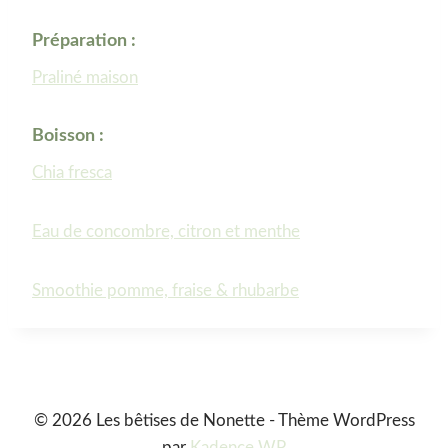
Préparation :
Praliné maison
Boisson :
Chia fresca
Eau de concombre, citron et menthe
Smoothie pomme, fraise & rhubarbe
© 2026 Les bêtises de Nonette - Thème WordPress
par
Kadence WP