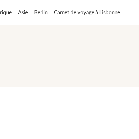
rique
Asie
Berlin
Carnet de voyage à Lisbonne