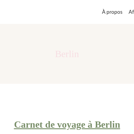
À propos
Af
Berlin
Carnet de voyage à Berlin