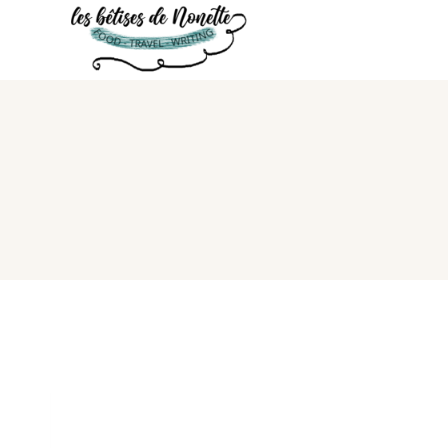
Aller
au
contenu