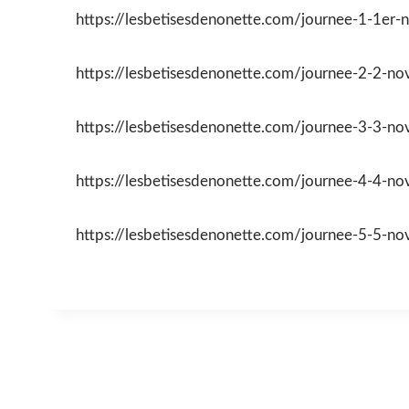
https://lesbetisesdenonette.com/journee-1-1er
https://lesbetisesdenonette.com/journee-2-2-n
https://lesbetisesdenonette.com/journee-3-3-n
https://lesbetisesdenonette.com/journee-4-4-n
https://lesbetisesdenonette.com/journee-5-5-n