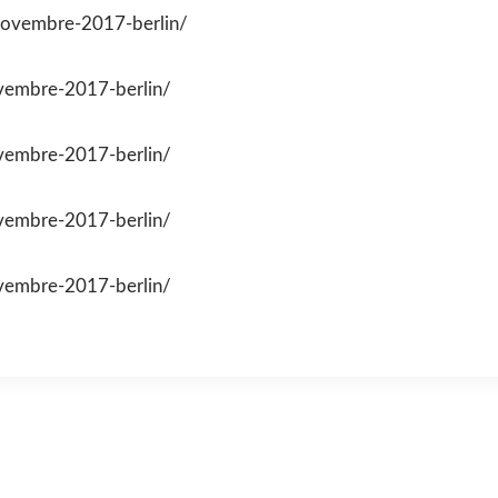
-novembre-2017-berlin/
ovembre-2017-berlin/
ovembre-2017-berlin/
ovembre-2017-berlin/
ovembre-2017-berlin/