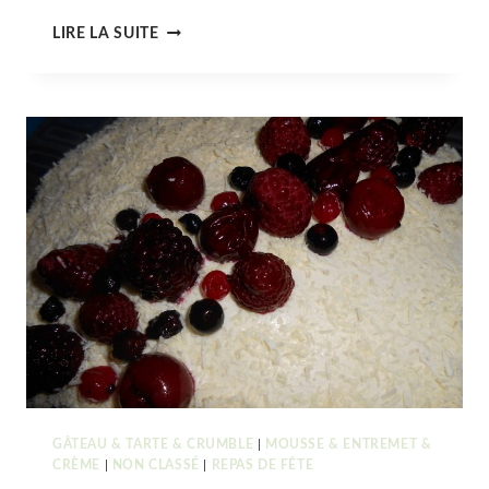
PUDDING
LIRE LA SUITE
DE
CHIA
À
LA
COCO,
POMME
&
MANDARINE
GÂTEAU & TARTE & CRUMBLE
|
MOUSSE & ENTREMET &
CRÈME
|
NON CLASSÉ
|
REPAS DE FÊTE