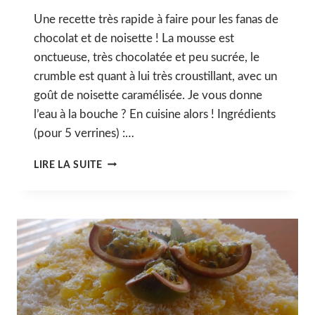
Une recette très rapide à faire pour les fanas de
chocolat et de noisette ! La mousse est
onctueuse, très chocolatée et peu sucrée, le
crumble est quant à lui très croustillant, avec un
goût de noisette caramélisée. Je vous donne
l’eau à la bouche ? En cuisine alors ! Ingrédients
(pour 5 verrines) :…
BLACK
LIRE LA SUITE
VERRINE
:
MOUSSE
AU
CHOCOLAT
RAPIDOS
ET
SON
CRUMBLE
À