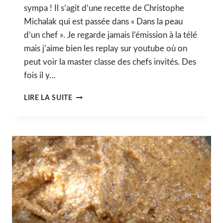
sympa ! Il s’agit d’une recette de Christophe
Michalak qui est passée dans « Dans la peau
d’un chef ». Je regarde jamais l’émission à la télé
mais j’aime bien les replay sur youtube où on
peut voir la master classe des chefs invités. Des
fois il y…
MOUSSE
LIRE LA SUITE
GLACÉE
AU
PRALINÉ,
COULIS
DE
FRUIT
DE
LA
PASSION
ET
NOUGATINE
AUX