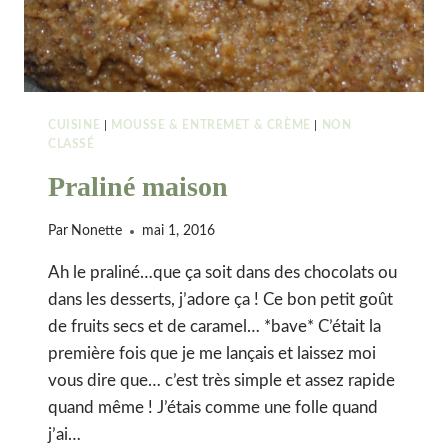
GRAINES
DE
COURGE
CUISINE
|
MOUSSE & ENTREMET & CRÈME
|
NON
CLASSÉ
Praliné maison
Par
Nonette
mai 1, 2016
Ah le praliné…que ça soit dans des chocolats ou
dans les desserts, j’adore ça ! Ce bon petit goût
de fruits secs et de caramel… *bave* C’était la
première fois que je me lançais et laissez moi
vous dire que… c’est très simple et assez rapide
quand même ! J’étais comme une folle quand
j’ai…