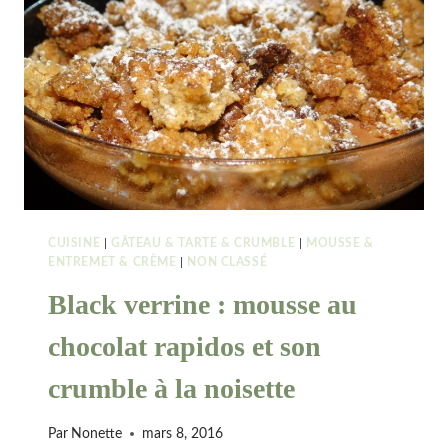
CUISINE
|
GÂTEAU & TARTE & CRUMBLE
|
MOUSSE &
ENTREMET & CRÈME
|
NON CLASSÉ
Black verrine : mousse au
chocolat rapidos et son
crumble à la noisette
Par
Nonette
mars 8, 2016