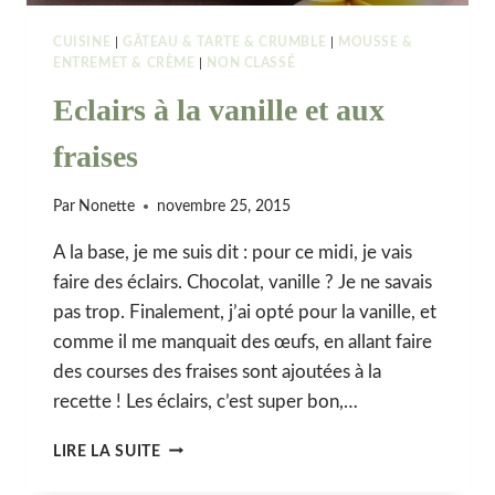
CUISINE
|
GÂTEAU & TARTE & CRUMBLE
|
MOUSSE &
ENTREMET & CRÈME
|
NON CLASSÉ
Eclairs à la vanille et aux
fraises
Par
Nonette
novembre 25, 2015
A la base, je me suis dit : pour ce midi, je vais
faire des éclairs. Chocolat, vanille ? Je ne savais
pas trop. Finalement, j’ai opté pour la vanille, et
comme il me manquait des œufs, en allant faire
des courses des fraises sont ajoutées à la
recette ! Les éclairs, c’est super bon,…
ECLAIRS
LIRE LA SUITE
À
LA