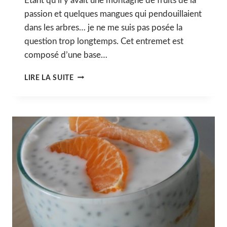
Étant qu’il y avait une montagne de fruits de la
passion et quelques mangues qui pendouillaient
dans les arbres… je ne me suis pas posée la
question trop longtemps. Cet entremet est
composé d’une base…
ENTREMET
LIRE LA SUITE
AUX
FRUITS
EXOTIQUES
:
COCO,
PASSION,
MANGUE
ET
ANANAS