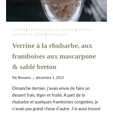
CUISINE
|
GÂTEAU & TARTE & CRUMBLE
|
MOUSSE &
ENTREMET & CRÈME
|
NON CLASSÉ
Verrine à la rhubarbe, aux
framboises aux mascarpone
& sablé breton
Par
Nonette
décembre 1, 2015
Dimanche dernier, j’avais envie de faire un
dessert frais, léger et fruité. A part de la
rhubarbe et quelques framboises congelées, je
n’avais pas grand chose d’autre. J’ai aussi trouvé