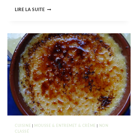
PRALINÉ
LIRE LA SUITE
MAISON
CUISINE
|
MOUSSE & ENTREMET & CRÈME
|
NON
CLASSÉ