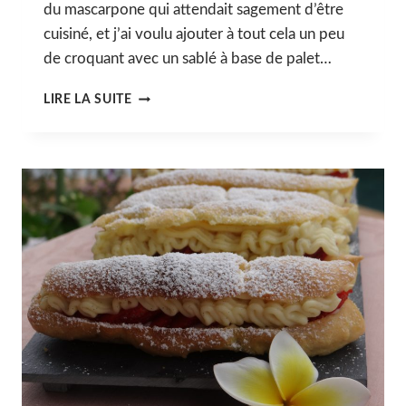
du mascarpone qui attendait sagement d’être
cuisiné, et j’ai voulu ajouter à tout cela un peu
de croquant avec un sablé à base de palet…
VERRINE
LIRE LA SUITE
À
LA
RHUBARBE,
AUX
FRAMBOISES
AUX
MASCARPONE
&
SABLÉ
BRETON