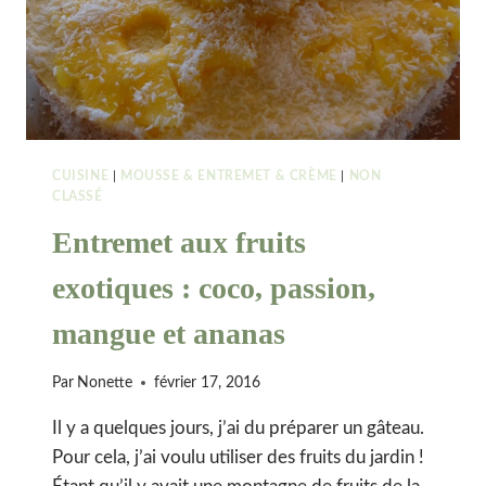
LA
NOISETTE
CUISINE
|
MOUSSE & ENTREMET & CRÈME
|
NON
CLASSÉ
Entremet aux fruits
exotiques : coco, passion,
mangue et ananas
Par
Nonette
février 17, 2016
Il y a quelques jours, j’ai du préparer un gâteau.
Pour cela, j’ai voulu utiliser des fruits du jardin !