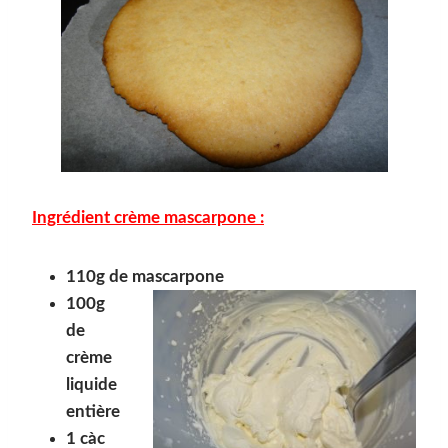
Ingrédient crème mascarpone :
110g de mascarpone
100g
de
crème
liquide
entière
1 càc