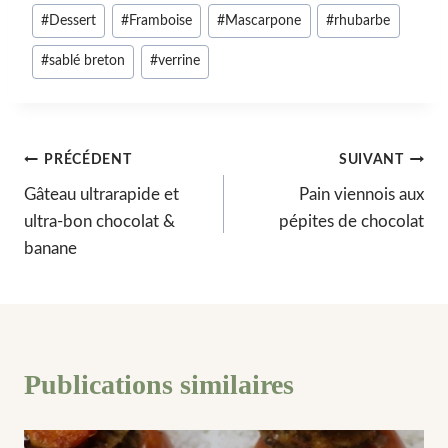
Étiquettes
#
Dessert
#
Framboise
#
Mascarpone
#
rhubarbe
de
#
sablé breton
#
verrine
la
publication :
Navigation
PRÉCÉDENT
SUIVANT
Gâteau ultrarapide et
Pain viennois aux
de
ultra-bon chocolat &
pépites de chocolat
l’article
banane
Publications similaires