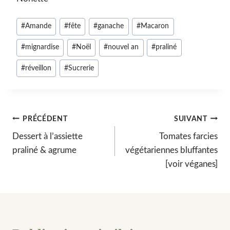
Étiquettes
#
Amande
#
fête
#
ganache
#
Macaron
de
#
mignardise
#
Noël
#
nouvel an
#
praliné
la
publication :
#
réveillon
#
Sucrerie
Navigation
PRÉCÉDENT
SUIVANT
Dessert à l’assiette
Tomates farcies
de
praliné & agrume
végétariennes bluffantes
l’article
[voir véganes]