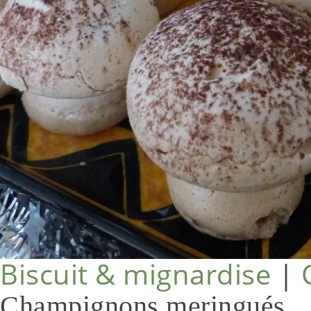
Biscuit & mignardise
|
Champignons meringués