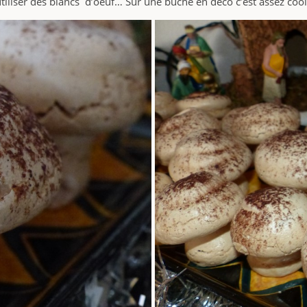
utiliser des blancs d’oeuf… Sur une bûche en déco c’est assez cool