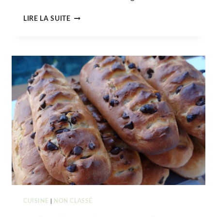
MANALAS
LIRE LA SUITE
DE
ST
NICOLAS
&
SON
CHOCOLAT
CHAUD
À
LA
CANNELLE
CUISINE
|
NON CLASSÉ