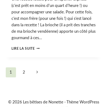
(c’est prêt en moins d’un quart d’heure !) ou
pour accompagner une salade. Pour cette fois,
c’est mon frère (pour une fois !) qui s’est lancé
dans la recette ! La brioche (il a prit des tranches
de ma brioche vendéenne) apporte un côté plus
gourmand à ces…
TOAST
LIRE LA SUITE
BRIOCHÉ
AU
CHÈVRE
CHAUD
Navigation
Page
1
2
ET
AU
de
suivante
MIEL
page
© 2026 Les bêtises de Nonette - Thème WordPress