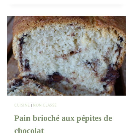
:
4
NOVEMBRE
2017
#BERLIN
CUISINE
|
NON CLASSÉ
Pain brioché aux pépites de
chocolat