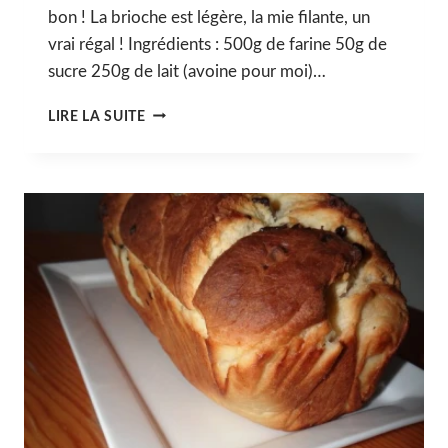
bon ! La brioche est légère, la mie filante, un
vrai régal ! Ingrédients : 500g de farine 50g de
sucre 250g de lait (avoine pour moi)…
BRIOCHE
LIRE LA SUITE
FEUILLETÉE
ET
TRESSÉE
À
LA
PÂTE
À
TARTINER