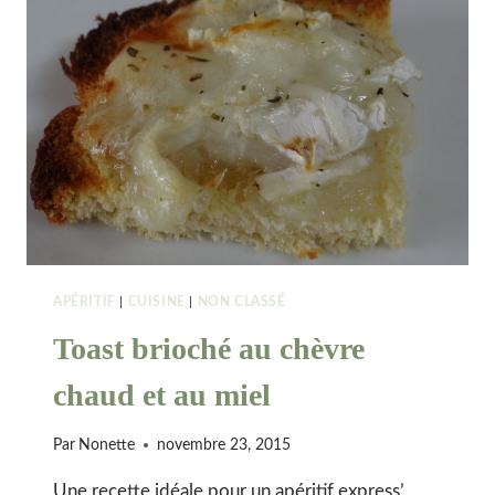
APÉRITIF
|
CUISINE
|
NON CLASSÉ
Toast brioché au chèvre
chaud et au miel
Par
Nonette
novembre 23, 2015
Une recette idéale pour un apéritif express’