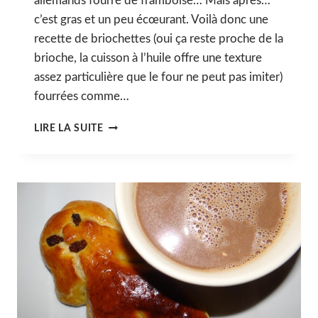
allemands fourré de framboise… Mais après…
c’est gras et un peu écœurant. Voilà donc une
recette de briochettes (oui ça reste proche de la
brioche, la cuisson à l’huile offre une texture
assez particulière que le four ne peut pas imiter)
fourrées comme…
BRIOCHETTE
LIRE LA SUITE
-
COMME
UN
BEIGNET-
FOURRÉE
À
L’ABRICOT