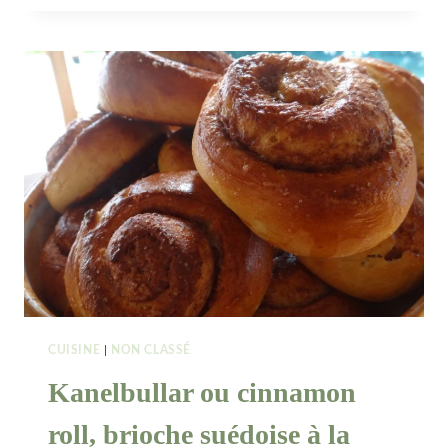
AUX
PÉPITES
DE
CHOCOLAT
CUISINE
|
NON CLASSÉ
Kanelbullar ou cinnamon
roll, brioche suédoise à la