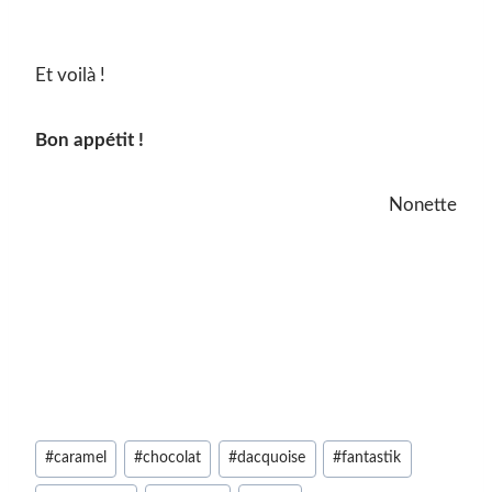
Et voilà !
Bon appétit !
Nonette
Étiquettes
#
caramel
#
chocolat
#
dacquoise
#
fantastik
de