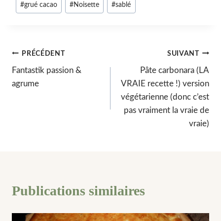
#
grué cacao
#
Noisette
#
sablé
la
publication :
Navigation
PRÉCÉDENT
SUIVANT
Fantastik passion &
Pâte carbonara (LA
de
agrume
VRAIE recette !) version
l’article
végétarienne (donc c’est
pas vraiment la vraie de
vraie)
Publications similaires