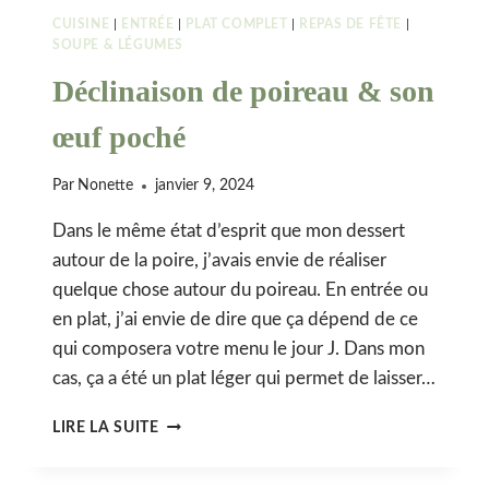
CUISINE
|
ENTRÉE
|
PLAT COMPLET
|
REPAS DE FÊTE
|
SOUPE & LÉGUMES
Déclinaison de poireau & son
œuf poché
Par
Nonette
janvier 9, 2024
Dans le même état d’esprit que mon dessert
autour de la poire, j’avais envie de réaliser
quelque chose autour du poireau. En entrée ou
en plat, j’ai envie de dire que ça dépend de ce
qui composera votre menu le jour J. Dans mon
cas, ça a été un plat léger qui permet de laisser…
DÉCLINAISON
LIRE LA SUITE
DE
POIREAU