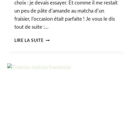
choix : je devais essayer. Et comme il me restait
un peu de pâte d’amande au matcha d’un
fraisier, l’occasion était parfaite ! Je vous le dis
tout de suite :…
COOKIES
LIRE LA SUITE
MOCHI
AU
MATCHA
ET
CHOCOLAT
BLANC
(VEGAN
&
SANS
GLUTEN)