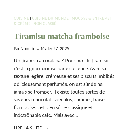
CUISINE
|
CUISINE DU MONDE
|
MOUSSE & ENTREMET
& CRÈME
|
NON CLASSÉ
Tiramisu matcha framboise
Par
Nonette
février 27, 2025
Un tiramisu au matcha ? Pour moi, le tiramisu,
c’est la gourmandise par excellence. Avec sa
texture légère, crémeuse et ses biscuits imbibés
délicieusement parfumés, on est sûr de ne
jamais se tromper. Il existe toutes sortes de
saveurs : chocolat, spéculos, caramel, fraise,
framboise… et bien sûr le classique et
indétrônable café. Mais avec…
TIRAMISU
LIRE LA SUITE