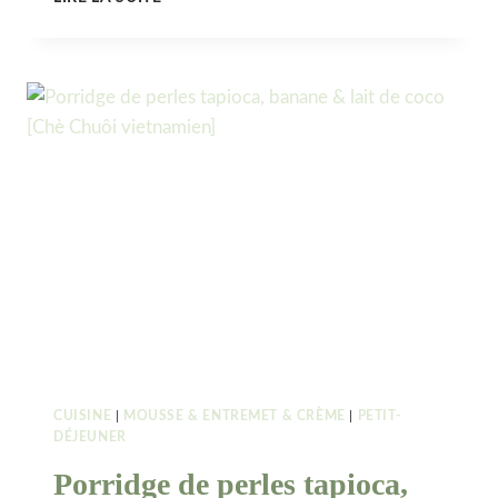
MATCHA
FRAMBOISE
CUISINE
|
MOUSSE & ENTREMET & CRÈME
|
PETIT-
DÉJEUNER
Porridge de perles tapioca,