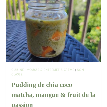
&
LAIT
DE
COCO
[CHÈ
CHUÔI
VIETNAMIEN]
CUISINE
|
MOUSSE & ENTREMET & CRÈME
|
NON
CLASSÉ
Pudding de chia coco
matcha, mangue & fruit de la
passion