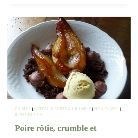
CITRON
MERINGUÉE
CUISINE
|
GÂTEAU & TARTE & CRUMBLE
|
NON CLASSÉ
|
REPAS DE FÊTE
Poire rôtie, crumble et