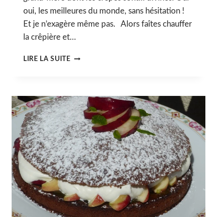
oui, les meilleures du monde, sans hésitation !
Et je n’exagère même pas. Alors faîtes chauffer
la crêpière et…
LES
LIRE LA SUITE
MEILLEURES
CRÊPES
DU
MONDE
[RECETTE
DE
MA
GRAND-
MÈRE
BRETONNE]