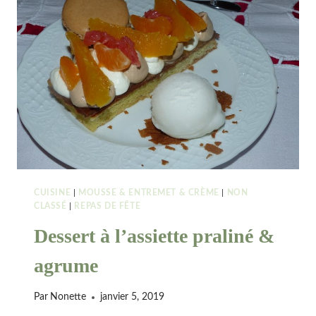
CHOCOLAT,
GLACE
À
LA
VANILLE
CUISINE
|
MOUSSE & ENTREMET & CRÈME
|
NON
CLASSÉ
|
REPAS DE FÊTE
Dessert à l’assiette praliné &
agrume
Par
Nonette
janvier 5, 2019