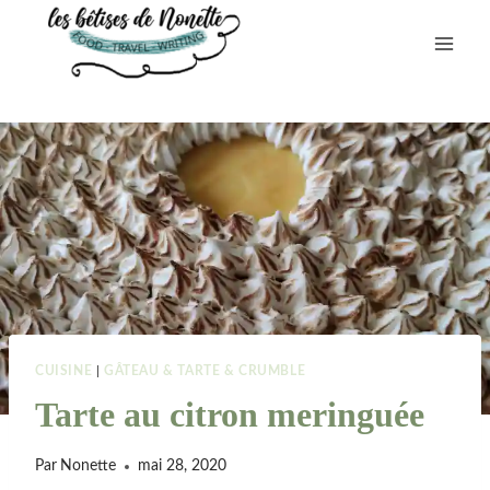
Aller
au
contenu
CUISINE
|
GÂTEAU & TARTE & CRUMBLE
Tarte au citron meringuée
Par
Nonette
mai 28, 2020