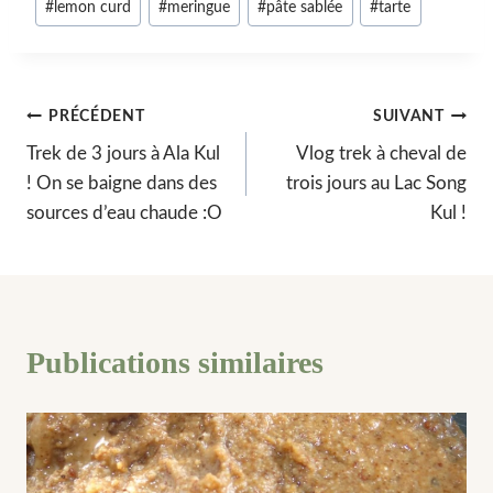
#
lemon curd
#
meringue
#
pâte sablée
#
tarte
la
publication :
Navigation
PRÉCÉDENT
SUIVANT
Trek de 3 jours à Ala Kul
Vlog trek à cheval de
de
! On se baigne dans des
trois jours au Lac Song
l’article
sources d’eau chaude :O
Kul !
Publications similaires