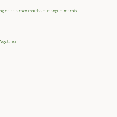
ng de chia coco matcha et mangue
,
mochis
…
Végétarien