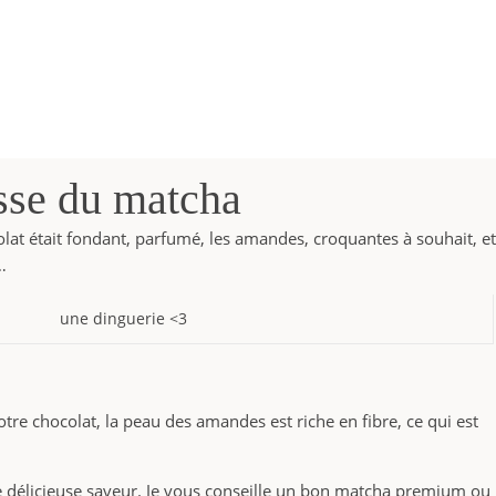
esse du matcha
olat était fondant, parfumé, les amandes, croquantes à souhait, et
…
une dinguerie <3
otre chocolat, la peau des amandes est riche en fibre, ce qui est
une délicieuse saveur. Je vous conseille un bon matcha premium ou