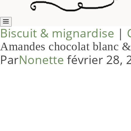
Biscuit & mignardise
|
Amandes chocolat blanc &
Par
Nonette
février 28,