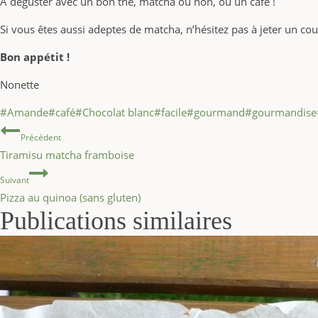
À déguster avec un bon thé, matcha ou non, ou un café !
Si vous êtes aussi adeptes de matcha, n’hésitez pas à jeter un cou
Bon appétit !
Nonette
Étiquettes de la publication :
#
Amande
#
café
#
Chocolat blanc
#
facile
#
gourmand
#
gourmandise
Navigation de l’article
Précédent
Tiramisu matcha framboise
Suivant
Pizza au quinoa (sans gluten)
Publications similaires