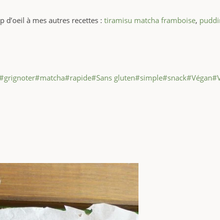
p d’oeil à mes autres recettes :
tiramisu matcha framboise
,
puddi
#
grignoter
#
matcha
#
rapide
#
Sans gluten
#
simple
#
snack
#
Végan
#