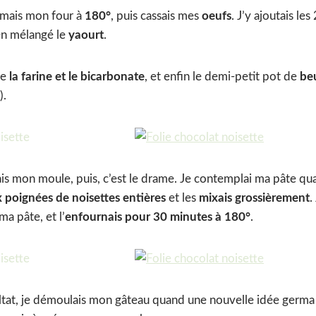
llumais mon four à
180°
, puis cassais mes
oeufs
. J’y ajoutais le
ien mélangé le
yaourt
.
te
la farine et le bicarbonate
, et enfin le demi-petit pot de
be
).
nais mon moule, puis, c’est le drame. Je contemplai ma pâte q
 poignées de noisettes entières
et les
mixais grossièrement
.
ma pâte, et l’
enfournais pour 30 minutes à 180°
.
ultat, je démoulais mon gâteau quand une nouvelle idée germa