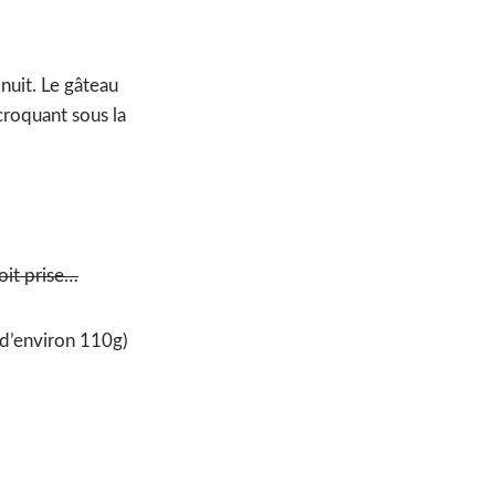
nuit. Le gâteau
croquant sous la
oit prise…
t d’environ 110g)