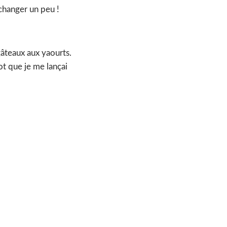
 changer un peu !
 gâteaux aux yaourts.
pot que je me lançai