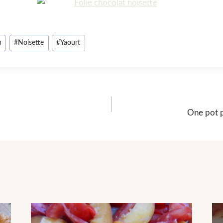
u
#
Noisette
#
Yaourt
One pot p