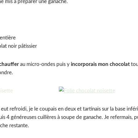
me mis à préparer une ganache.
entière
at noir pâtissier
chauffer
au micro-ondes puis y
incorporais mon chocolat
tou
ondre.
t refroidi, je le coupais en deux et tartinais sur la base infé
uis 4 généreuses cuillères à soupe de ganache. Je refermais, p
che restante.