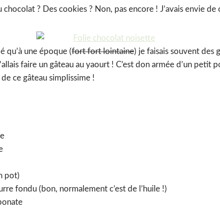
u chocolat ? Des cookies ? Non, pas encore ! J’avais envie de
lé qu’à une époque (
fort fort lointaine
) je faisais souvent des
 J’allais faire un gâteau au yaourt ! C’est don armée d’un petit 
 de ce gâteau simplissime !
ne
e
n pot)
rre fondu (bon, normalement c’est de l’huile !)
rbonate