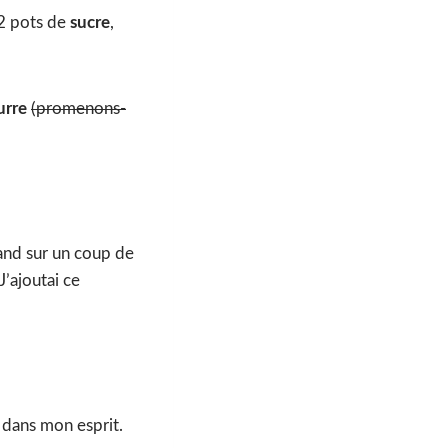
s 2 pots de
sucre
,
urre
(promenons-
uand sur un coup de
 J’ajoutai ce
 dans mon esprit.