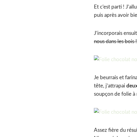
Et c’est parti ! J’a
puis après avoir b
J’incorporais ensui
nous dans les bois !
Je beurrais et fari
tête, j’attrapai
deux
soupçon de folie à 
Assez fière du rés