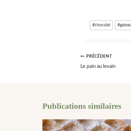
Étiquettes
#
chocolat
#
gatea
de
la
publication :
Navigation
PRÉCÉDENT
Le pain au levain
de
l’article
Publications similaires