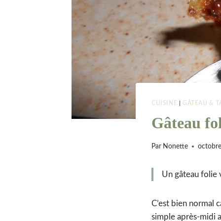
CUISINE
|
GÂTEAU & T
Gâteau fol
Par
Nonette
octobre
Un gâteau folie 
C’est bien normal c
simple après-midi a