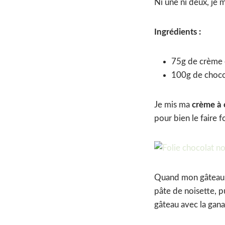
Ni une ni deux, je 
Ingrédients :
75g de crème 
100g de chocol
Je mis ma
crème à 
pour bien le faire f
Quand mon gâteau eu
pâte de noisette, p
gâteau avec la gana