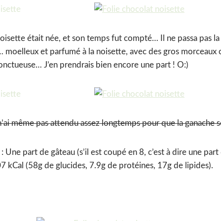
oisette était née, et son temps fut compté… Il ne passa pas la 
… moelleux et parfumé à la noisette, avec des gros morceaux 
onctueuse… J’en prendrais bien encore une part ! O:)
 n’ai même pas attendu assez longtemps pour que la ganache s
 : Une part de gâteau (s’il est coupé en 8, c’est à dire une par
 kCal (58g de glucides, 7.9g de protéines, 17g de lipides).