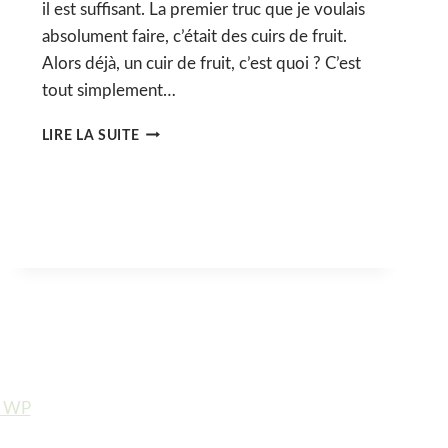
il est suffisant. La premier truc que je voulais
absolument faire, c’était des cuirs de fruit.
Alors déjà, un cuir de fruit, c’est quoi ? C’est
tout simplement…
CUIRS
LIRE LA SUITE
DE
FRUIT
(SANS
SUCRE
AJOUTÉ)
e WP