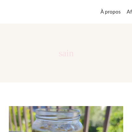
À propos
Af
sain