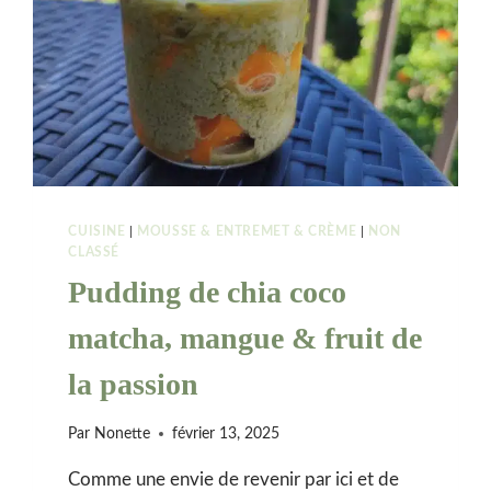
CUISINE
|
MOUSSE & ENTREMET & CRÈME
|
NON
CLASSÉ
Pudding de chia coco
matcha, mangue & fruit de
la passion
Par
Nonette
février 13, 2025
Comme une envie de revenir par ici et de