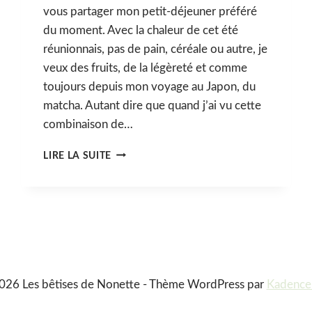
vous partager mon petit-déjeuner préféré
du moment. Avec la chaleur de cet été
réunionnais, pas de pain, céréale ou autre, je
veux des fruits, de la légèreté et comme
toujours depuis mon voyage au Japon, du
matcha. Autant dire que quand j’ai vu cette
combinaison de…
PUDDING
LIRE LA SUITE
DE
CHIA
COCO
MATCHA,
MANGUE
&
FRUIT
DE
LA
026 Les bêtises de Nonette - Thème WordPress par
Kadenc
PASSION