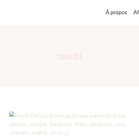
À propos
Af
mochi