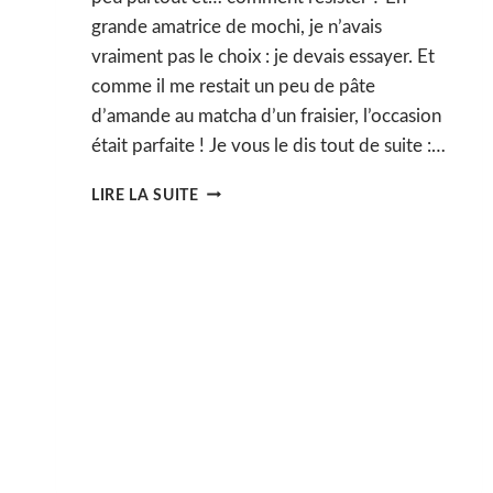
grande amatrice de mochi, je n’avais
vraiment pas le choix : je devais essayer. Et
comme il me restait un peu de pâte
d’amande au matcha d’un fraisier, l’occasion
était parfaite ! Je vous le dis tout de suite :…
COOKIES
LIRE LA SUITE
MOCHI
AU
MATCHA
ET
CHOCOLAT
BLANC
(VEGAN
&
SANS
GLUTEN)