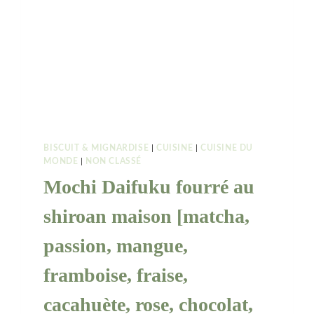
BISCUIT & MIGNARDISE
|
CUISINE
|
CUISINE DU
MONDE
|
NON CLASSÉ
Mochi Daifuku fourré au
shiroan maison [matcha,
passion, mangue,
framboise, fraise,
cacahuète, rose, chocolat,