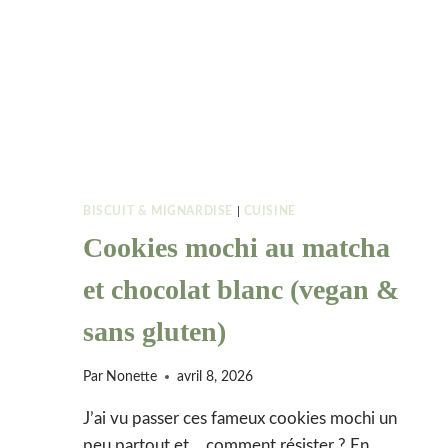
BISCUIT & MIGNARDISE
|
CUISINE
Cookies mochi au matcha
et chocolat blanc (vegan &
sans gluten)
Par
Nonette
avril 8, 2026
J’ai vu passer ces fameux cookies mochi un
peu partout et… comment résister ? En