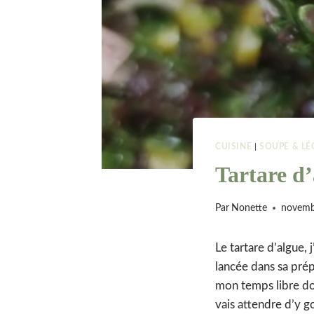
CUISINE
|
SOUPE & L
Tartare d’
Par
Nonette
novemb
Le tartare d’algue,
lancée dans sa pré
mon temps libre donc
vais attendre d’y g