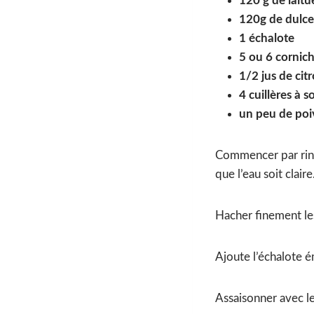
120 g de laitu
120g de dulce
1 échalote
5 ou 6 cornic
1/2 jus de cit
4 cuillères à s
un peu de poi
Commencer par rince
que l’eau soit claire
Hacher finement le
Ajoute l’échalote é
Assaisonner avec le 