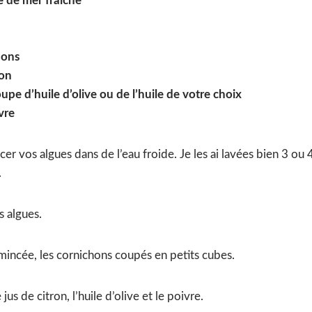
e de mer fraîche
hons
ron
oupe d’huile d’olive ou de l’huile de votre choix
vre
r vos algues dans de l’eau froide. Je les ai lavées bien 3 ou 4
.
s algues.
mincée, les cornichons coupés en petits cubes.
jus de citron, l’huile d’olive et le poivre.