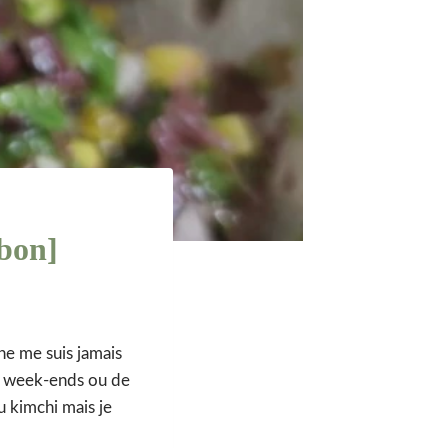
 bon]
ne me suis jamais
es week-ends ou de
u kimchi mais je