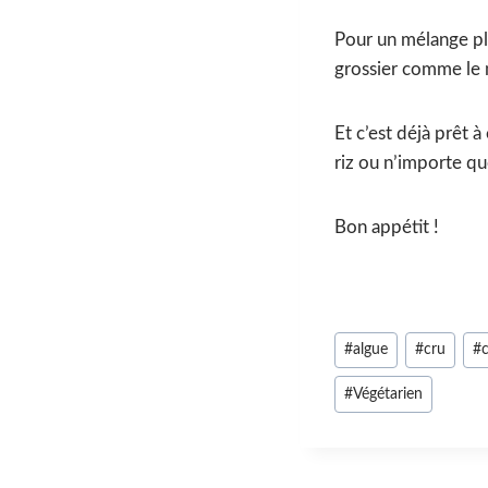
Pour un mélange plu
grossier comme le 
Et c’est déjà prêt à
riz ou n’importe quo
Bon appétit !
Étiquettes
#
algue
#
cru
#
de
#
Végétarien
la
publication :