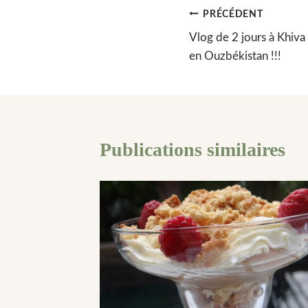
Navigation
PRÉCÉDENT
Vlog de 2 jours à Khiva 
de
en Ouzbékistan !!!
l’article
Publications similaires