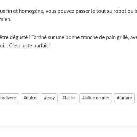
s fin et homogène, vous pouvez passer le tout au robot ou le
mien.
 être dégusté ! Tartiné sur une bonne tranche de pain grillé, av
i… C’est juste parfait !
crudivore
#
dulce
#
easy
#
facile
#
laitue de mer
#
tartare