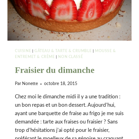
CUISINE
|
GÂTEAU & TARTE & CRUMBLE
|
MOUSSE &
ENTREMET & CRÈME
|
NON CLASSÉ
Fraisier du dimanche
Par
Nonette
octobre 18, 2015
Chez moi le dimanche midi il y a une tradition :
un bon repas et un bon dessert. Aujourd’hui,
ayant une barquette de fraise au frigo je me suis
demandée : tarte aux fraises ou fraisier ? Sans
trop d’hésitations j’ai opté pour le fraisier,
préférant le moelleux de sa génoise au craquant