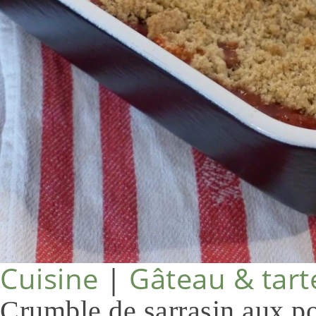
Cuisine
|
Gâteau & tart
Crumble de sarrasin aux 