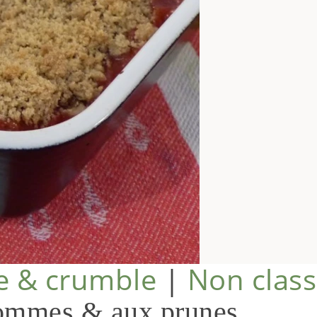
e & crumble
|
Non clas
pommes & aux prunes