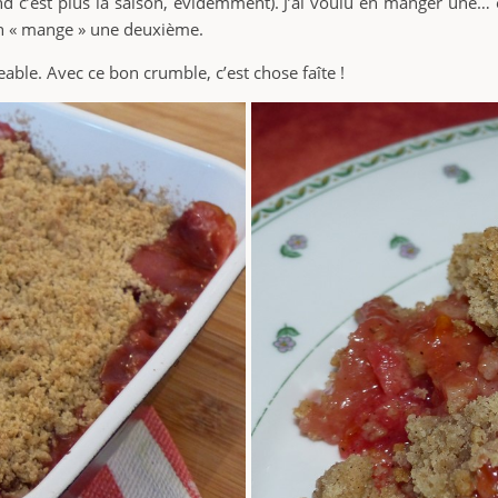
and c’est plus la saison, évidemment). J’ai voulu en manger une
en « mange » une deuxième.
able. Avec ce bon crumble, c’est chose faîte !