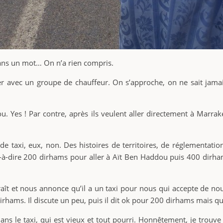
 sans un mot… On n’a rien compris.
er avec un groupe de chauffeur. On s’approche, on ne sait jamai
dou. Yes ! Par contre, après ils veulent aller directement à Marr
 de taxi, eux, non. Des histoires de territoires, de réglementati
t-à-dire 200 dirhams pour aller à Aït Ben Haddou puis 400 dirham
raît et nous annonce qu’il a un taxi pour nous qui accepte de no
ams. Il discute un peu, puis il dit ok pour 200 dirhams mais qu’il
ns le taxi, qui est vieux et tout pourri. Honnêtement, je trouve ç