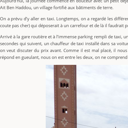
Aujourd’hui, la journée commence en douceur avec un petit déjeu
Aït Ben Haddou, un village fortifié aux bâtiments de terre.
On a prévu d’y aller en taxi. Longtemps, on a regardé les différ
coute pas cher) qui déposerait à un carrefour et de là il faudrait
Arrivé à la gare routière et à l’immense parking rempli de taxi, 
secondes qui suivent, un chauffeur de taxi installé dans sa voit
on veut discuter du prix avant. Comme il est mal placé, il nous 
répond en gueulant, nous on est entre les deux, on ne comprend 