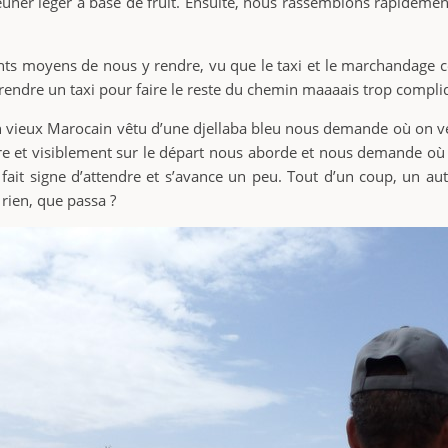
ner léger à base de fruit. Ensuite, nous rassemblons rapidement 
ents moyens de nous y rendre, vu que le taxi et le marchandage c
 prendre un taxi pour faire le reste du chemin maaaais trop compliq
un vieux Marocain vêtu d’une djellaba bleu nous demande où on veut
ure et visiblement sur le départ nous aborde et nous demande où o
fait signe d’attendre et s’avance un peu. Tout d’un coup, un aut
rien, que passa ?