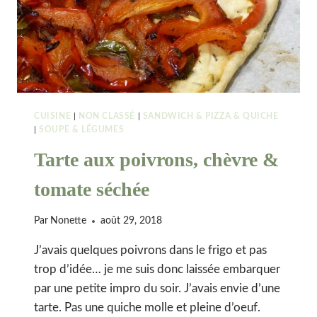
CUISINE
|
NON CLASSÉ
|
SANDWICH & PIZZA & QUICHE
|
SOUPE & LÉGUMES
Tarte aux poivrons, chèvre &
tomate séchée
Par
Nonette
août 29, 2018
J’avais quelques poivrons dans le frigo et pas
trop d’idée… je me suis donc laissée embarquer
par une petite impro du soir. J’avais envie d’une
tarte. Pas une quiche molle et pleine d’oeuf.