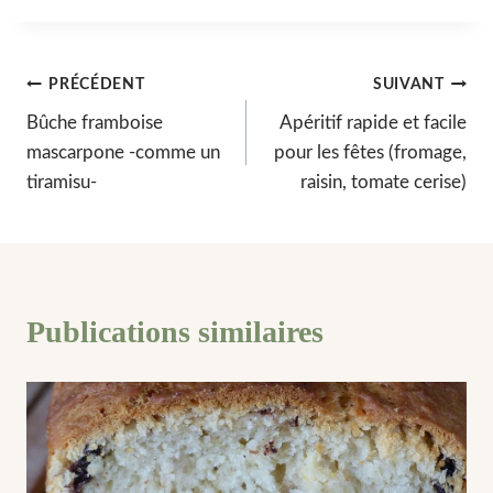
publication :
Navigation
PRÉCÉDENT
SUIVANT
Bûche framboise
Apéritif rapide et facile
de
mascarpone -comme un
pour les fêtes (fromage,
l’article
tiramisu-
raisin, tomate cerise)
Publications similaires