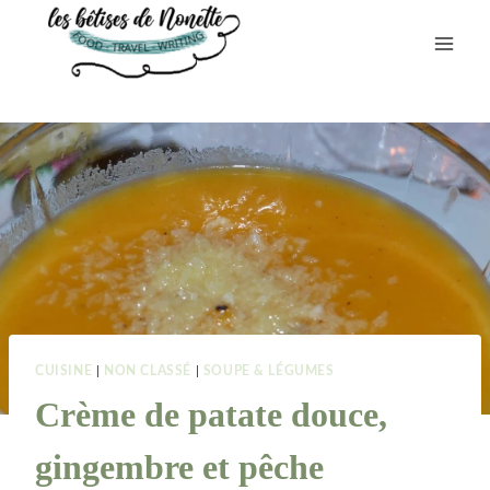
Aller
au
contenu
CUISINE
|
NON CLASSÉ
|
SOUPE & LÉGUMES
Crème de patate douce,
gingembre et pêche