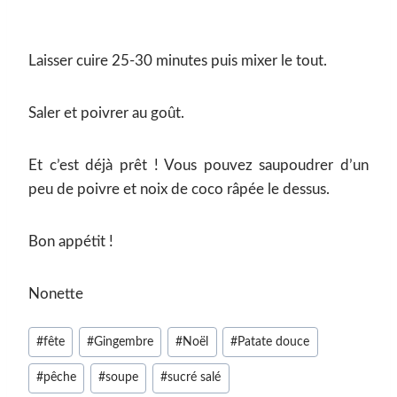
Laisser cuire 25-30 minutes puis mixer le tout.
Saler et poivrer au goût.
Et c’est déjà prêt ! Vous pouvez saupoudrer d’un
peu de poivre et noix de coco râpée le dessus.
Bon appétit !
Nonette
Étiquettes
#
fête
#
Gingembre
#
Noël
#
Patate douce
de
#
pêche
#
soupe
#
sucré salé
la