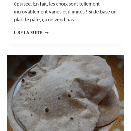
épuisée. En fait, les choix sont tellement
incroyablement variés et illimités ! Si de base un
plat de pâte, ça ne vend pas…
PÂTES
LIRE LA SUITE
SAUCE
CURRY
COURGETTE
&
LAIT
DE
COCO