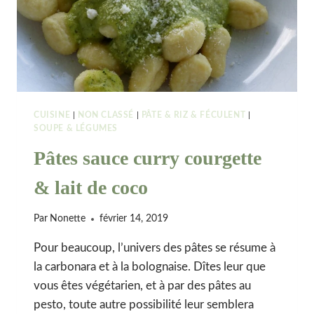
CUISINE
|
NON CLASSÉ
|
PÂTE & RIZ & FÉCULENT
|
SOUPE & LÉGUMES
Pâtes sauce curry courgette
& lait de coco
Par
Nonette
février 14, 2019
Pour beaucoup, l’univers des pâtes se résume à
la carbonara et à la bolognaise. Dîtes leur que
vous êtes végétarien, et à par des pâtes au
pesto, toute autre possibilité leur semblera