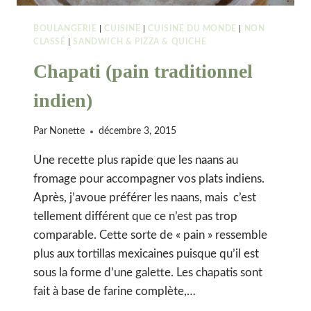
BOULANGERIE
|
CUISINE
|
CUISINE DU MONDE
|
NON
CLASSÉ
|
SANDWICH & PIZZA & QUICHE
Chapati (pain traditionnel
indien)
Par
Nonette
décembre 3, 2015
Une recette plus rapide que les naans au
fromage pour accompagner vos plats indiens.
Après, j’avoue préférer les naans, mais c’est
tellement différent que ce n’est pas trop
comparable. Cette sorte de « pain » ressemble
plus aux tortillas mexicaines puisque qu’il est
sous la forme d’une galette. Les chapatis sont
fait à base de farine complète,…