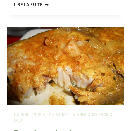
CHAPATI
LIRE LA SUITE
(PAIN
TRADITIONNEL
INDIEN)
CUISINE
|
CUISINE DU MONDE
|
VIANDE & POISSON &
OEUF