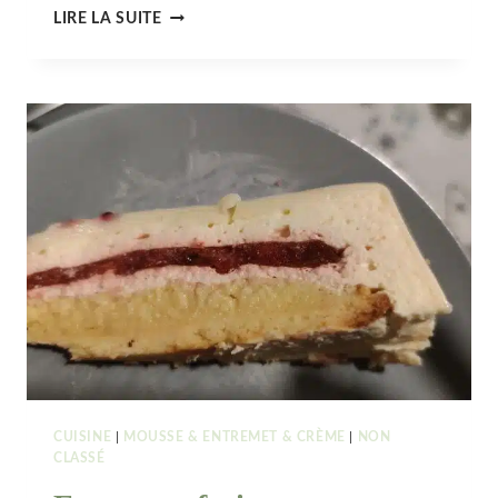
ENTREMETS
LIRE LA SUITE
CITRON,
FRAMBOISE
&
BERGAMOTE
CUISINE
|
MOUSSE & ENTREMET & CRÈME
|
NON
CLASSÉ