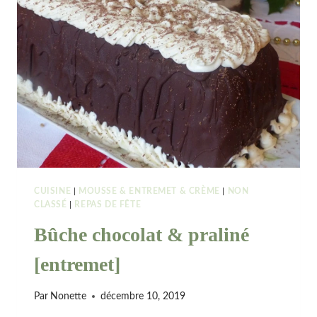
CUISINE
|
MOUSSE & ENTREMET & CRÈME
|
NON
CLASSÉ
|
REPAS DE FÊTE
Bûche chocolat & praliné
[entremet]
Par
Nonette
décembre 10, 2019