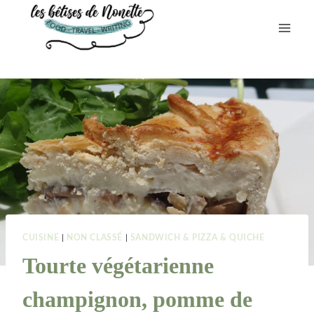
Aller
au
contenu
CUISINE
|
NON CLASSÉ
|
SANDWICH & PIZZA & QUICHE
Tourte végétarienne
champignon, pomme de