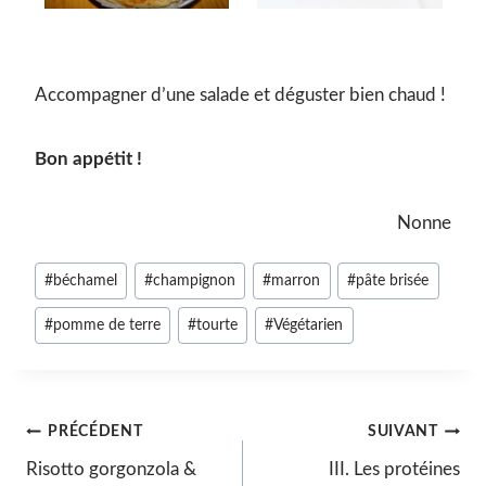
Accompagner d’une salade et déguster bien chaud !
Bon appétit !
Nonne
Étiquettes
#
béchamel
#
champignon
#
marron
#
pâte brisée
de
#
pomme de terre
#
tourte
#
Végétarien
la
publication :
Navigation
PRÉCÉDENT
SUIVANT
Risotto gorgonzola &
III. Les protéines
de