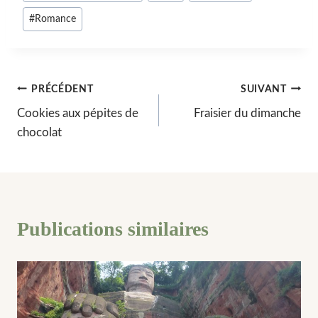
publication :
#
Romance
Navigation
PRÉCÉDENT
SUIVANT
Cookies aux pépites de
Fraisier du dimanche
de
chocolat
l’article
Publications similaires