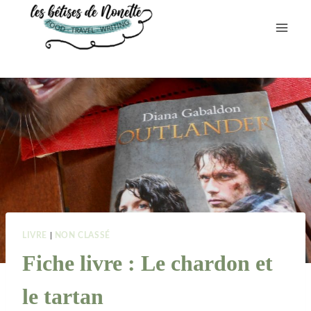
Aller
au
contenu
LIVRE
|
NON CLASSÉ
Fiche livre : Le chardon et
le tartan