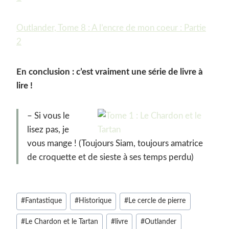
Outlander, Tome 8 : A l’encre de mon coeur : Partie
2
En conclusion : c’est vraiment une série de livre à
lire !
– Si vous le
lisez pas, je
vous mange ! (Toujours Siam, toujours amatrice
de croquette et de sieste à ses temps perdu)
Étiquettes
#
Fantastique
#
Historique
#
Le cercle de pierre
de
#
Le Chardon et le Tartan
#
livre
#
Outlander
la