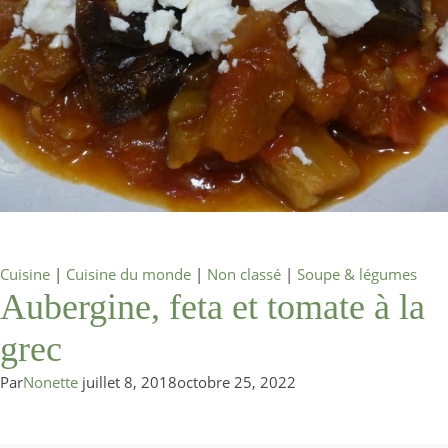
Cuisine
|
Cuisine du monde
|
Non classé
|
Soupe & légumes
Aubergine, feta et tomate à la
grec
Par
Nonette
juillet 8, 2018
octobre 25, 2022