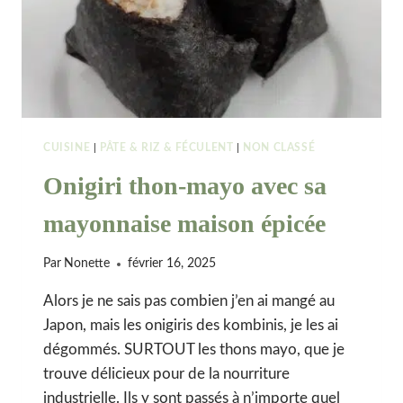
CUISINE
|
PÂTE & RIZ & FÉCULENT
|
NON CLASSÉ
Onigiri thon-mayo avec sa
mayonnaise maison épicée
Par
Nonette
février 16, 2025
Alors je ne sais pas combien j’en ai mangé au
Japon, mais les onigiris des kombinis, je les ai
dégommés. SURTOUT les thons mayo, que je
trouve délicieux pour de la nourriture
industrielle. Ils y sont passés à n’importe quel