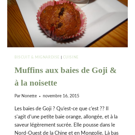
ELEPHANT
HOUSE,
ARTHUR’S
SEAT,
PALAIS
DE
HOLYROOD
ET
SURGEON
BISCUIT & MIGNARDISE
|
CUISINE
HALL
Muffins aux baies de Goji &
MUSEUM
#ÉDIMBOURG
à la noisette
Par
Nonette
novembre 16, 2015
Les baies de Goji ? Qu’est-ce que c’est ?? Il
s’agit d’une petite baie orange, allongée, et à la
saveur légèrement sucrée. Elle pousse dans le
Nord-Ouest de la Chine et en Mongolie. Là bas