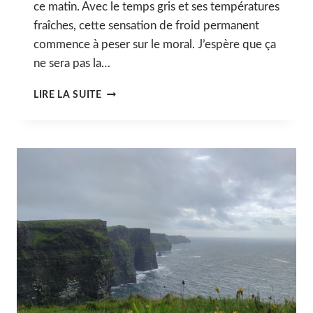
ce matin. Avec le temps gris et ses températures
fraîches, cette sensation de froid permanent
commence à peser sur le moral. J’espère que ça
ne sera pas la…
15
LIRE LA SUITE
JOURS
À
VÉLO
EN
IRLANDE
–
2ÈME
PARTIE
[CARNET
DE
VOYAGE]