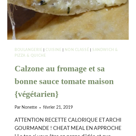
BOULANGERIE
|
CUISINE
|
NON CLASSÉ
|
SANDWICH &
PIZZA & QUICHE
Calzone au fromage et sa
bonne sauce tomate maison
{végétarien}
Par
Nonette
février 21, 2019
ATTENTION RECETTE CALORIQUE ET ARCHI
GOURMANDE ! CHEAT MEAL EN APPROCHE