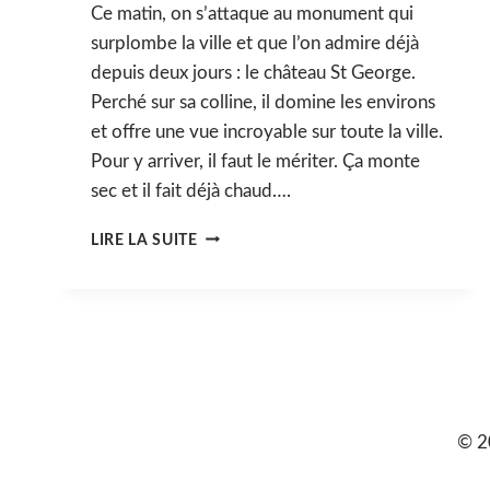
Ce matin, on s’attaque au monument qui
surplombe la ville et que l’on admire déjà
depuis deux jours : le château St George.
Perché sur sa colline, il domine les environs
et offre une vue incroyable sur toute la ville.
Pour y arriver, il faut le mériter. Ça monte
sec et il fait déjà chaud….
LISBONNE
LIRE LA SUITE
:
3ÈME
JOUR
(CHÂTEAU
ST
GEORGE,
MARCHÉ
AUX
PUCES
© 2
&
MUSÉE