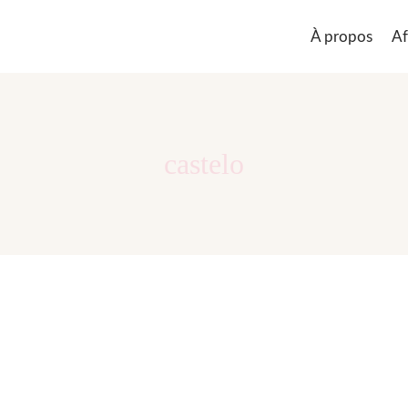
À propos
Af
castelo