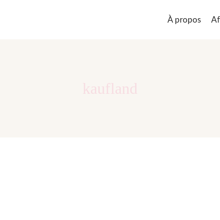
À propos
Af
kaufland