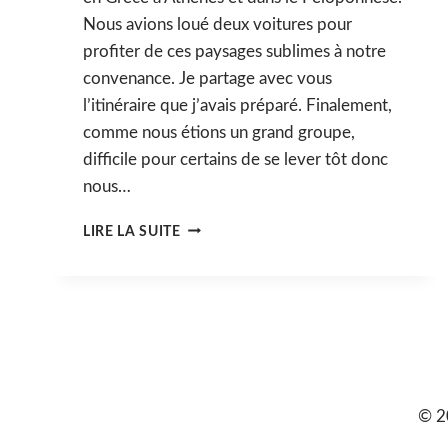
Nous avions loué deux voitures pour
profiter de ces paysages sublimes à notre
convenance. Je partage avec vous
l’itinéraire que j’avais préparé. Finalement,
comme nous étions un grand groupe,
difficile pour certains de se lever tôt donc
nous…
ROAD
LIRE LA SUITE
TRIP
DANS
LE
PÉLOPONNÈSE
:
ITINÉRAIRE
POUR
8
JOURS
© 2
EN