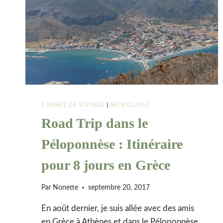
CARNET DE VOYAGE
|
NON CLASSÉ
Road Trip dans le
Péloponnèse : Itinéraire
pour 8 jours en Grèce
Par
Nonette
septembre 20, 2017
En août dernier, je suis allée avec des amis
en Grèce à Athènes et dans le Péloponnèse.