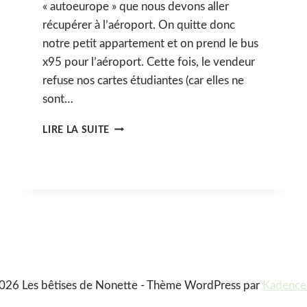
« autoeurope » que nous devons aller
récupérer à l’aéroport. On quitte donc
notre petit appartement et on prend le bus
x95 pour l’aéroport. Cette fois, le vendeur
refuse nos cartes étudiantes (car elles ne
sont…
5ÈME
LIRE LA SUITE
JOUR
:
5
AOÛT
2017
#GRÈCE
026 Les bêtises de Nonette - Thème WordPress par
Kadenc