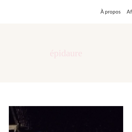
À propos
Af
épidaure